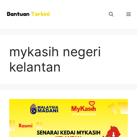
Skip
to
Me
content
mykasih negeri
kelantan