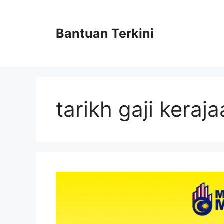
Skip
to
content
Bantuan Terkini
tarikh gaji kera