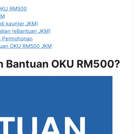
 OKU RM500
KM
di kaunter JKM)
lian (eBantuan JKM)
s Permohonan
ntuan OKU RM500 JKM
an Bantuan OKU RM500?