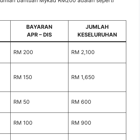
, jumlah bantuan Mykad RM200 adalah seperti
BAYARAN
JUMLAH
APR – DIS
KESELURUHAN
RM 200
RM 2,100
RM 150
RM 1,650
RM 50
RM 600
RM 100
RM 900