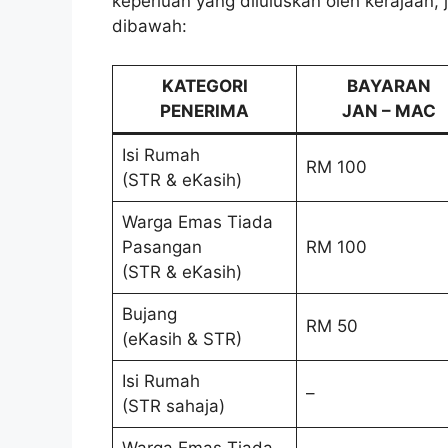
keperluan yang diluluskan oleh kerajaan
dibawah:
KATEGORI
BAYARAN
PENERIMA
JAN – MAC
Isi Rumah
RM 100
(STR & eKasih)
Warga Emas Tiada
Pasangan
RM 100
(STR & eKasih)
Bujang
RM 50
(eKasih & STR)
Isi Rumah
–
(STR sahaja)
Warga Emas Tiada