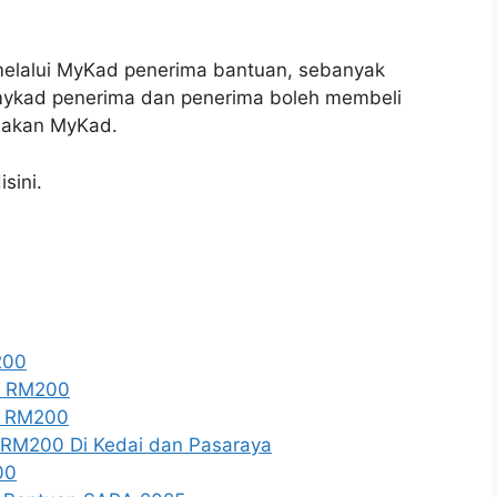
melalui MyKad penerima bantuan, sebanyak
ykad penerima dan penerima boleh membeli
unakan MyKad.
sini.
200
A RM200
A RM200
RM200 Di Kedai dan Pasaraya
00