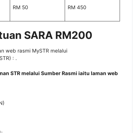
RM 50
RM 450
tuan SARA RM200
an web rasmi MySTR melalui
STR) : .
an STR melalui Sumber Rasmi iaitu laman web
N)