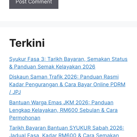
Terkini
Syukur Fasa 3: Tarikh Bayaran, Semakan Status
& Panduan Semak Kelayakan 2026
Diskaun Saman Trafik 2026: Panduan Rasmi
Kadar Pengurangan & Cara Bayar Online PDRM
/ JPJ
Bantuan Warga Emas JKM 2026: Panduan
Lengkap Kelayakan, RM600 Sebulan & Cara
Permohonan
Tarikh Bayaran Bantuan SYUKUR Sabah 2026:
Jadual Fasa, Kadar RM600 & Cara Semakan