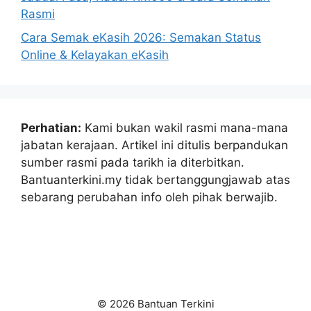
Rasmi
Cara Semak eKasih 2026: Semakan Status
Online & Kelayakan eKasih
Perhatian:
Kami bukan wakil rasmi mana-mana
jabatan kerajaan. Artikel ini ditulis berpandukan
sumber rasmi pada tarikh ia diterbitkan.
Bantuanterkini.my tidak bertanggungjawab atas
sebarang perubahan info oleh pihak berwajib.
© 2026 Bantuan Terkini