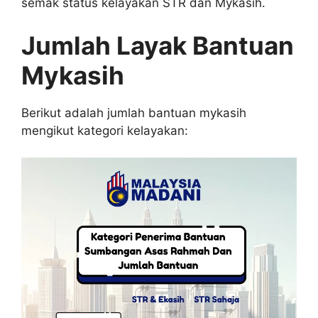
semak status kelayakan STR dan Mykasih.
Jumlah Layak Bantuan
Mykasih
Berikut adalah jumlah bantuan mykasih
mengikut kategori kelayakan: