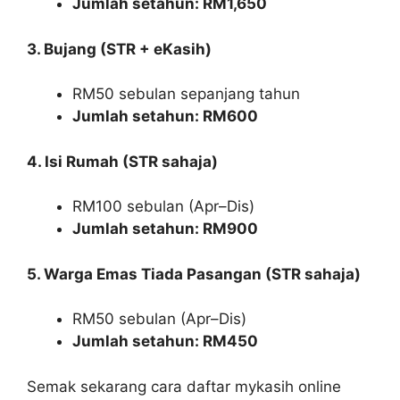
Jumlah setahun: RM1,650
3. Bujang (STR + eKasih)
RM50 sebulan sepanjang tahun
Jumlah setahun: RM600
4. Isi Rumah (STR sahaja)
RM100 sebulan (Apr–Dis)
Jumlah setahun: RM900
5. Warga Emas Tiada Pasangan (STR sahaja)
RM50 sebulan (Apr–Dis)
Jumlah setahun: RM450
Semak sekarang cara daftar mykasih online