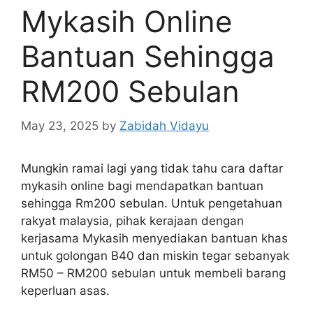
Mykasih Online
Bantuan Sehingga
RM200 Sebulan
May 23, 2025
by
Zabidah Vidayu
Mungkin ramai lagi yang tidak tahu cara daftar
mykasih online bagi mendapatkan bantuan
sehingga Rm200 sebulan. Untuk pengetahuan
rakyat malaysia, pihak kerajaan dengan
kerjasama Mykasih menyediakan bantuan khas
untuk golongan B40 dan miskin tegar sebanyak
RM50 – RM200 sebulan untuk membeli barang
keperluan asas.