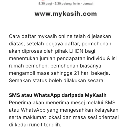
Cara daftar mykasih online telah dijelaskan
diatas, setelah berjaya daftar, permohonan
akan diproses oleh pihak LHDN bagi
menentukan jumlah pendapatan individu & isi
rumah pemohon, pemohonan biasanya
mengambil masa sehingga 21 hari bekerja.
Semakan status boleh dilakukan secara:
SMS atau WhatsApp daripada MyKasih
Penerima akan menerima mesej melalui SMS
atau WhatsApp yang mengesahkan kelayakan
serta maklumat lokasi dan masa sesi orientasi
di kedai runcit terpilih.