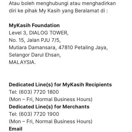
Atau boleh menghubungi atau menghadirkan
diri ke pihak My Kasih yang Beralamat di :
MyKasih Foundation
Level 3, DIALOG TOWER,
No. 15, Jalan PJU 7/5,
Mutiara Damansara, 47810 Petaling Jaya,
Selangor Darul Ehsan,
MALAYSIA.
Dedicated Line(s) for MyKasih Recipients
Tel: (603) 7720 1800
(Mon – Fri, Normal Business Hours)
Dedicated Line(s) for Merchants
Tel: (603) 7720 1900
(Mon – Fri, Normal Business Hours)
Email