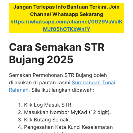
Jangan Terlepas Info Bantuan Terkini. Join
Channel Whatsapp Sekarang
https://whatsapp.com/channel/0029VaVslK
MJf05hOTKbWn1Y
Cara Semakan STR
Bujang 2025
Semakan Permohonan STR Bujang boleh
dilakukan di pautan rasmi
Sumbangan Tunai
Rahmah
. Sila ikut langkah dibawah:
Klik Log Masuk STR.
Masukkan Nombor MyKad (12 digit).
Klik Butang Semak.
Pengesahan Kata Kunci Keselamatan