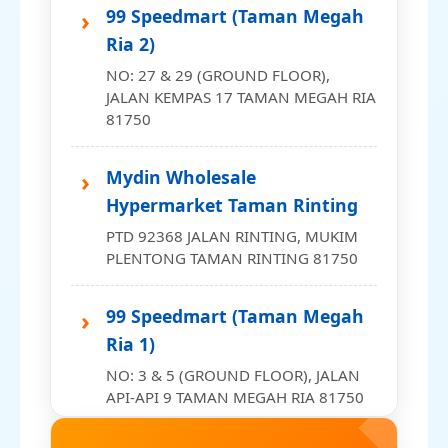
GS Mart (Pulai Mutiara)
99 Speedmart (Taman Megah
Kluang)
NO 1, 3 & 5 JALAN PULAI MUTIARA
Ria 2)
NO: 31 & 32 (GROUND FLOOR),
4/10 TAMAN PULAI MUTIARA 81300
NO: 27 & 29 (GROUND FLOOR),
JALAN 1/3 TAMAN SRI KLUANG 86000
JALAN KEMPAS 17 TAMAN MEGAH RIA
Fresh Hub (Kempas)
81750
99 Speedmart (Taman
NO. 10 & 12 JALAN KEMPAS UTAMA
Kampung Majid)
1/1 TAMAN KEMPAS UTAMA 81300
Mydin Wholesale
NO: 17 & 18 (GROUND FLOOR),
Hypermarket Taman Rinting
JALAN KAMPUNG MAJID 6/1 TAMAN
Pasar Raya Kana (Taman
PTD 92368 JALAN RINTING, MUKIM
KAMPUNG MAJID KAMPUNG MASJID
Nusantara)
PLENTONG TAMAN RINTING 81750
LAMA 86000
NO. 5 & 7, JALAN BUKIT MEWAH 5/1
TAMAN BUKIT MEWAH 81200
99 Speedmart (Taman Megah
99 Speedmart (Kluang)
Ria 1)
NO: 7 & 9 (GROUND FLOOR), JALAN
Kana Harapan Jaya Trading
DUKU, KAWASAN PEMBANGUNAN
NO: 3 & 5 (GROUND FLOOR), JALAN
(Taman Ehsan Jaya)
HAJI MANAN KAMPUNG MASJID
API-API 9 TAMAN MEGAH RIA 81750
LAMA 86000
C-01-12, JALAN EJ 4/1, TAMAN EHSAN