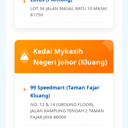
LOT 34 JALAN MASAI, BATU 10 MASAI
81750
Maslee Express (Kempas)
LG1, 1 – LG 25, 25, 25-01, JALAN
CENGKERIK 1, PUSAT PERDAGANGAN
Kedai Mykasih
KEMPAS, 81200
Negeri Johor (Kluang)
Lotus KSL City
LG-26, KSL CITY NO. 33 JALAN
SELADANG, TAMAN CENTURY 80250
99 Speedmart (Taman Fajar
Kluang)
Maslee Express (Larkin
NO: 12 & 14 (GROUND FLOOR),
Idaman)
JALAN KAMPUNG TENGAH 2 TAMAN
FAJAR JAYA 86000
LOT 22, 24, 26, 28, 30 & 32, JALAN
IDAMAN 2, TAMAN LARKIN IDAMAN,