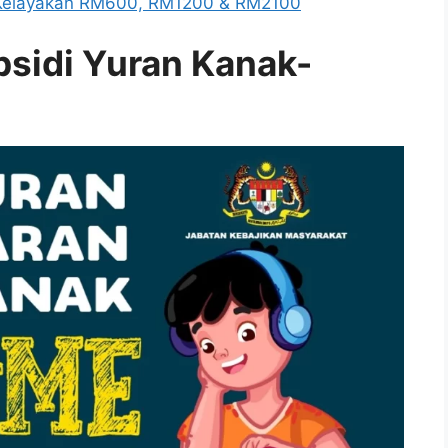
Kelayakan RM600, RM1200 & RM2100
bsidi Yuran Kanak-