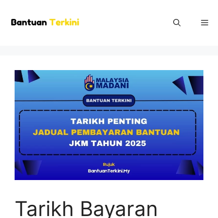
Skip
to
Me
content
Tarikh Bayaran