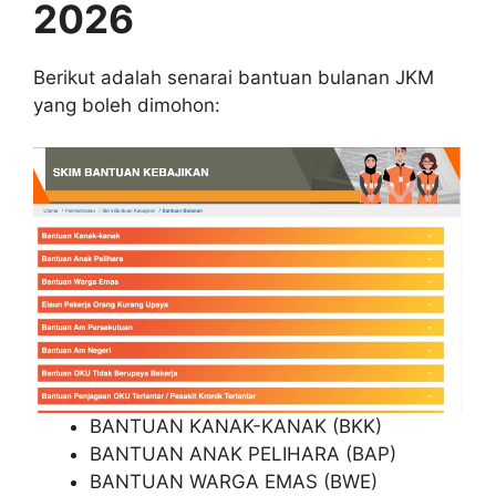
2026
Berikut adalah senarai bantuan bulanan JKM
yang boleh dimohon:
BANTUAN KANAK-KANAK (BKK)
BANTUAN ANAK PELIHARA (BAP)
BANTUAN WARGA EMAS (BWE)