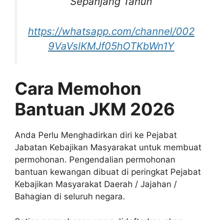
Sepanjang Tahun
https://whatsapp.com/channel/002
9VaVslKMJf05hOTKbWn1Y
Cara Memohon
Bantuan JKM 2026
Anda Perlu Menghadirkan diri ke Pejabat
Jabatan Kebajikan Masyarakat untuk membuat
permohonan. Pengendalian permohonan
bantuan kewangan dibuat di peringkat Pejabat
Kebajikan Masyarakat Daerah / Jajahan /
Bahagian di seluruh negara.