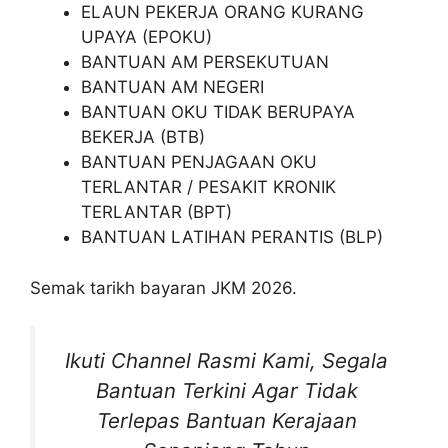
ELAUN PEKERJA ORANG KURANG
UPAYA (EPOKU)
BANTUAN AM PERSEKUTUAN
BANTUAN AM NEGERI
BANTUAN OKU TIDAK BERUPAYA
BEKERJA (BTB)
BANTUAN PENJAGAAN OKU
TERLANTAR / PESAKIT KRONIK
TERLANTAR (BPT)
BANTUAN LATIHAN PERANTIS (BLP)
Semak tarikh bayaran JKM 2026.
Ikuti Channel Rasmi Kami, Segala
Bantuan Terkini Agar Tidak
Terlepas Bantuan Kerajaan