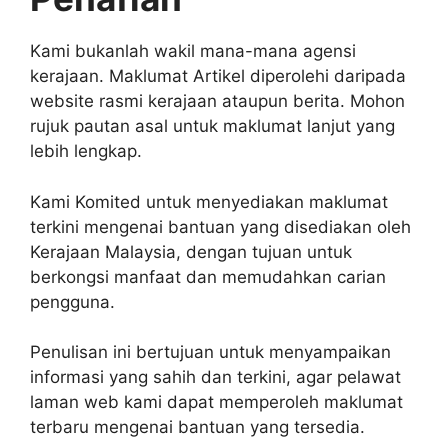
Kami bukanlah wakil mana-mana agensi
kerajaan. Maklumat Artikel diperolehi daripada
website rasmi kerajaan ataupun berita. Mohon
rujuk pautan asal untuk maklumat lanjut yang
lebih lengkap.
Kami Komited untuk menyediakan maklumat
terkini mengenai bantuan yang disediakan oleh
Kerajaan Malaysia, dengan tujuan untuk
berkongsi manfaat dan memudahkan carian
pengguna.
Penulisan ini bertujuan untuk menyampaikan
informasi yang sahih dan terkini, agar pelawat
laman web kami dapat memperoleh maklumat
terbaru mengenai bantuan yang tersedia.