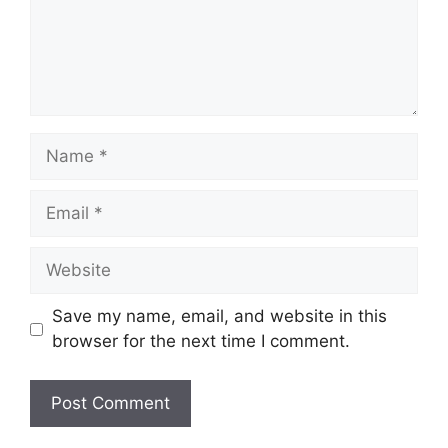
Name
Email
Website
Save my name, email, and website in this
browser for the next time I comment.